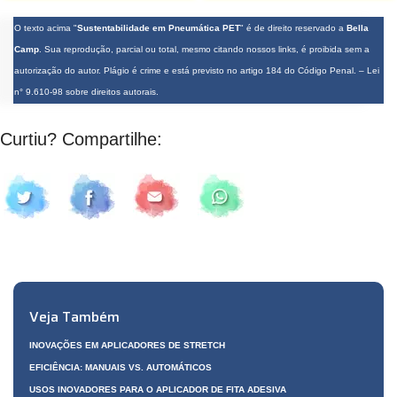
O texto acima "
Sustentabilidade em Pneumática PET
" é de direito reservado a
Bella
Camp
. Sua reprodução, parcial ou total, mesmo citando nossos links, é proibida sem a
autorização do autor. Plágio é crime e está previsto no artigo 184 do Código Penal. –
Lei
n° 9.610-98 sobre direitos autorais
.
Curtiu? Compartilhe:
Veja Também
INOVAÇÕES EM APLICADORES DE STRETCH
EFICIÊNCIA: MANUAIS VS. AUTOMÁTICOS
USOS INOVADORES PARA O APLICADOR DE FITA ADESIVA