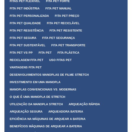
FITAS PET FLEXÍVEL
FITA PET FORTE
FITA PET INDÚSTRIA
FITA PET MANUAL
FITA PET PERSONALIZADA
FITA PET PREÇO
FITA PET QUALIDADE
FITA PET RECICLÁVEL
FITA PET RESISTÊNCIA
FITA PET RESISTENTE
FITA PET SEGURA
FITA PET SEGURANÇA
FITA PET SUSTENTÁVEL
FITA PET TRANSPORTE
FITA PET VS PP
FITA PET
FITA PLÁSTICA
RECICLAGEM FITA PET
USO FITAS PET
VANTAGENS FITA PET
DESENVOLVIMENTOS MANOPLAS DE FILME STRETCH
INVESTIMENTO EM UMA MANOPLA
MANOPLAS CONVENCIONAIS VS. MODERNAS
O QUE É UMA MANOPLA DE STRETCH
UTILIZAÇÃO DA MANOPLA STRETCH
ARQUEAÇÃO RÁPIDA
ARQUEAÇÃO SEGURA
ARQUEADORA BATERIA
EFICIÊNCIA NA MÁQUINAS DE ARQUEAR A BATERIA
BENEFÍCIOS MÁQUINAS DE ARQUEAR A BATERIA