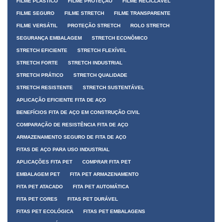
FILME PLÁSTICO
FILME PROTEÇÃO
FILME RECICLÁVEL
FILME SEGURO
FILME STRETCH
FILME TRANSPARENTE
FILME VERSÁTIL
PROTEÇÃO STRETCH
ROLO STRETCH
SEGURANÇA EMBALAGEM
STRETCH ECONÔMICO
STRETCH EFICIENTE
STRETCH FLEXÍVEL
STRETCH FORTE
STRETCH INDUSTRIAL
STRETCH PRÁTICO
STRETCH QUALIDADE
STRETCH RESISTENTE
STRETCH SUSTENTÁVEL
APLICAÇÃO EFICIENTE FITA DE AÇO
BENEFÍCIOS FITA DE AÇO EM CONSTRUÇÃO CIVIL
COMPARAÇÃO DE RESISTÊNCIA FITA DE AÇO
ARMAZENAMENTO SEGURO DE FITA DE AÇO
FITAS DE AÇO PARA USO INDUSTRIAL
APLICAÇÕES FITA PET
COMPRAR FITA PET
EMBALAGEM PET
FITA PET ARMAZENAMENTO
FITA PET ATACADO
FITA PET AUTOMÁTICA
FITA PET CORES
FITAS PET DURÁVEL
FITAS PET ECOLÓGICA
FITAS PET EMBALAGENS