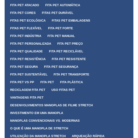
FITA PET ATACADO
FITA PET AUTOMÁTICA
FITA PET CORES
FITAS PET DURÁVEL
FITAS PET ECOLÓGICA
FITAS PET EMBALAGENS
FITAS PET FLEXÍVEL
FITA PET FORTE
FITA PET INDÚSTRIA
FITA PET MANUAL
FITA PET PERSONALIZADA
FITA PET PREÇO
FITA PET QUALIDADE
FITA PET RECICLÁVEL
FITA PET RESISTÊNCIA
FITA PET RESISTENTE
FITA PET SEGURA
FITA PET SEGURANÇA
FITA PET SUSTENTÁVEL
FITA PET TRANSPORTE
FITA PET VS PP
FITA PET
FITA PLÁSTICA
RECICLAGEM FITA PET
USO FITAS PET
VANTAGENS FITA PET
DESENVOLVIMENTOS MANOPLAS DE FILME STRETCH
INVESTIMENTO EM UMA MANOPLA
MANOPLAS CONVENCIONAIS VS. MODERNAS
O QUE É UMA MANOPLA DE STRETCH
UTILIZAÇÃO DA MANOPLA STRETCH
ARQUEAÇÃO RÁPIDA