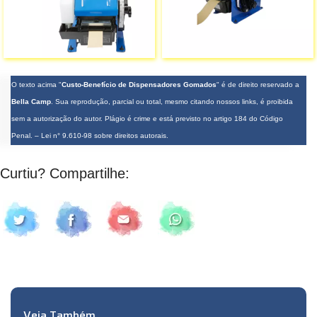
O texto acima "
Custo-Benefício de Dispensadores Gomados
" é de direito reservado a
Bella Camp
. Sua reprodução, parcial ou total, mesmo citando nossos links, é proibida
sem a autorização do autor. Plágio é crime e está previsto no artigo 184 do Código
Penal. –
Lei n° 9.610-98 sobre direitos autorais
.
Curtiu? Compartilhe:
Veja Também