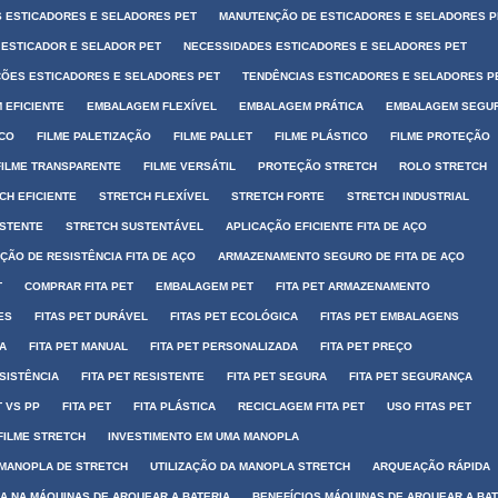
 ESTICADORES E SELADORES PET
MANUTENÇÃO DE ESTICADORES E SELADORES P
 ESTICADOR E SELADOR PET
NECESSIDADES ESTICADORES E SELADORES PET
ÕES ESTICADORES E SELADORES PET
TENDÊNCIAS ESTICADORES E SELADORES P
 EFICIENTE
EMBALAGEM FLEXÍVEL
EMBALAGEM PRÁTICA
EMBALAGEM SEGU
ICO
FILME PALETIZAÇÃO
FILME PALLET
FILME PLÁSTICO
FILME PROTEÇÃO
FILME TRANSPARENTE
FILME VERSÁTIL
PROTEÇÃO STRETCH
ROLO STRETCH
CH EFICIENTE
STRETCH FLEXÍVEL
STRETCH FORTE
STRETCH INDUSTRIAL
ISTENTE
STRETCH SUSTENTÁVEL
APLICAÇÃO EFICIENTE FITA DE AÇO
ÃO DE RESISTÊNCIA FITA DE AÇO
ARMAZENAMENTO SEGURO DE FITA DE AÇO
T
COMPRAR FITA PET
EMBALAGEM PET
FITA PET ARMAZENAMENTO
ES
FITAS PET DURÁVEL
FITAS PET ECOLÓGICA
FITAS PET EMBALAGENS
IA
FITA PET MANUAL
FITA PET PERSONALIZADA
FITA PET PREÇO
ESISTÊNCIA
FITA PET RESISTENTE
FITA PET SEGURA
FITA PET SEGURANÇA
T VS PP
FITA PET
FITA PLÁSTICA
RECICLAGEM FITA PET
USO FITAS PET
FILME STRETCH
INVESTIMENTO EM UMA MANOPLA
 MANOPLA DE STRETCH
UTILIZAÇÃO DA MANOPLA STRETCH
ARQUEAÇÃO RÁPIDA
IA NA MÁQUINAS DE ARQUEAR A BATERIA
BENEFÍCIOS MÁQUINAS DE ARQUEAR A BAT