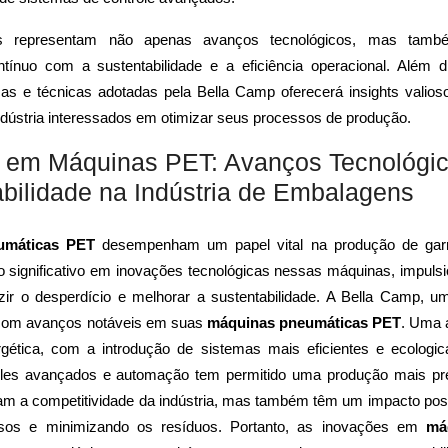
s representam não apenas avanços tecnológicos, mas tam
ínuo com a sustentabilidade e a eficiência operacional. Além d
cas e técnicas adotadas pela Bella Camp oferecerá insights valios
indústria interessados em otimizar seus processos de produção.
 em Máquinas PET: Avanços Tecnológi
abilidade na Indústria de Embalagens
umáticas PET
desempenham um papel vital na produção de garr
o significativo em inovações tecnológicas nessas máquinas, impuls
zir o desperdício e melhorar a sustentabilidade. A Bella Camp, um
o com avanços notáveis em suas
máquinas pneumáticas PET
. Uma 
rgética, com a introdução de sistemas mais eficientes e ecologi
roles avançados e automação tem permitido uma produção mais pr
m a competitividade da indústria, mas também têm um impacto posi
sos e minimizando os resíduos. Portanto, as inovações em
má