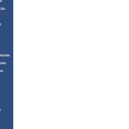
AS
ÇÃO
E
ZADORA
DORA
RA
A