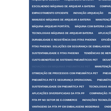
ESCOLHENDO MÁQUINAS DE ARQUEAR A BATERIA
COMPARA
EMPACOTAMENTO EFICIENTE
INOVAÇÃO ARQUEAÇÃO
I
MANUSEIO MÁQUINAS DE ARQUEAR A BATERIA
MANUTENÇÃ
MÁQUINA ARQUEAR PORTÁTIL
MÁQUINA COM BATERIA LO
TECNOLOGIAS MÁQUINAS DE ARQUEAR BATERIA
APLICAÇÕ
DURABILIDADE E RESISTÊNCIA DAS FITAS PHOENIX
EFICIÊ
FITAS PHOENIX: SOLUÇÕES EM SEGURANÇA DE EMBALAGENS
SUSTENTABILIDADE E FITAS PHOENIX
TENDÊNCIAS DE MER
CUSTO-BENEFÍCIO DE SISTEMAS PNEUMÁTICOS PET
DESAF
INOVAÇÕES EM MÁQUINAS PNEUMÁTICAS PET
MANUTENÇÃO
OTIMIZAÇÃO DE PROCESSOS COM PNEUMÁTICA PET
PNEUM
PNEUMÁTICA PET E SEGURANÇA OPERACIONAL
PNEUMÁTIC
SUSTENTABILIDADE EM PNEUMÁTICA PET
TECNOLOGIAS A
APLICAÇÕES DIVERSIFICADAS DA FITA PP
COMPARAÇÃO: FI
FITA PP NO SETOR DE E-COMMERCE
INOVAÇÕES TECNOLÓG
VANTAGENS DA FITA PP EM EMBALAGENS MODERNAS
ONDE