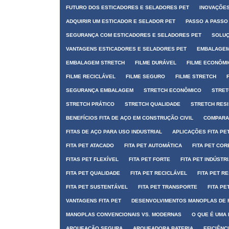
FUTURO DOS ESTICADORES E SELADORES PET
INOVAÇÕES
ADQUIRIR UM ESTICADOR E SELADOR PET
PASSO A PASSO
SEGURANÇA COM ESTICADORES E SELADORES PET
SOLUÇ
VANTAGENS ESTICADORES E SELADORES PET
EMBALAGEM
EMBALAGEM STRETCH
FILME DURÁVEL
FILME ECONÔM
FILME RECICLÁVEL
FILME SEGURO
FILME STRETCH
SEGURANÇA EMBALAGEM
STRETCH ECONÔMICO
STRET
STRETCH PRÁTICO
STRETCH QUALIDADE
STRETCH RES
BENEFÍCIOS FITA DE AÇO EM CONSTRUÇÃO CIVIL
COMPARAÇ
FITAS DE AÇO PARA USO INDUSTRIAL
APLICAÇÕES FITA PE
FITA PET ATACADO
FITA PET AUTOMÁTICA
FITA PET COR
FITAS PET FLEXÍVEL
FITA PET FORTE
FITA PET INDÚSTR
FITA PET QUALIDADE
FITA PET RECICLÁVEL
FITA PET R
FITA PET SUSTENTÁVEL
FITA PET TRANSPORTE
FITA PE
VANTAGENS FITA PET
DESENVOLVIMENTOS MANOPLAS DE 
MANOPLAS CONVENCIONAIS VS. MODERNAS
O QUE É UMA
ARQUEAÇÃO SEGURA
ARQUEADORA BATERIA
EFICIÊNC