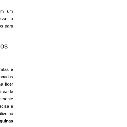
bém um
isso, a
os para
cos
afas e
ionadas
a líder
área de
camente
ecisa e
tivo no
quinas