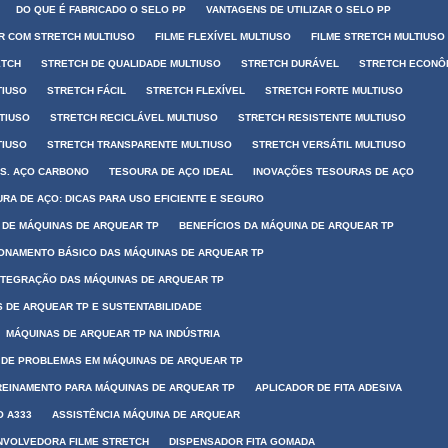
DO QUE É FABRICADO O SELO PP
VANTAGENS DE UTILIZAR O SELO PP
R COM STRETCH MULTIUSO
FILME FLEXÍVEL MULTIUSO
FILME STRETCH MULTIUSO
ETCH
STRETCH DE QUALIDADE MULTIUSO
STRETCH DURÁVEL
STRETCH ECONÔ
TIUSO
STRETCH FÁCIL
STRETCH FLEXÍVEL
STRETCH FORTE MULTIUSO
TIUSO
STRETCH RECICLÁVEL MULTIUSO
STRETCH RESISTENTE MULTIUSO
TIUSO
STRETCH TRANSPARENTE MULTIUSO
STRETCH VERSÁTIL MULTIUSO
VS. AÇO CARBONO
TESOURA DE AÇO IDEAL
INOVAÇÕES TESOURAS DE AÇO
RA DE AÇO: DICAS PARA USO EFICIENTE E SEGURO
 DE MÁQUINAS DE ARQUEAR TP
BENEFÍCIOS DA MÁQUINA DE ARQUEAR TP
ONAMENTO BÁSICO DAS MÁQUINAS DE ARQUEAR TP
NTEGRAÇÃO DAS MÁQUINAS DE ARQUEAR TP
 DE ARQUEAR TP E SUSTENTABILIDADE
MÁQUINAS DE ARQUEAR TP NA INDÚSTRIA
DE PROBLEMAS EM MÁQUINAS DE ARQUEAR TP
REINAMENTO PARA MÁQUINAS DE ARQUEAR TP
APLICADOR DE FITA ADESIVA
O A333
ASSISTÊNCIA MÁQUINA DE ARQUEAR
NVOLVEDORA FILME STRETCH
DISPENSADOR FITA GOMADA