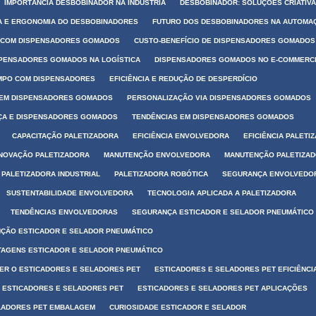
IMPORTÂNCIA DESBOBINADOR NA INDÚSTRIA
DESBOBINADOR: SOLUÇÕES CRIATIV
 E ERGONOMIA DO DESBOBINADORES
FUTURO DOS DESBOBINADORES NA AUTOMA
 COM DISPENSADORES GOMADOS
CUSTO-BENEFÍCIO DE DISPENSADORES GOMADOS
PENSADORES GOMADOS NA LOGÍSTICA
DISPENSADORES GOMADOS NO E-COMMERC
MPO COM DISPENSADORES
EFICIÊNCIA E REDUÇÃO DE DESPERDÍCIO
 EM DISPENSADORES GOMADOS
PERSONALIZAÇÃO VIA DISPENSADORES GOMADOS
A E DISPENSADORES GOMADOS
TENDÊNCIAS EM DISPENSADORES GOMADOS
CAPACITAÇÃO PALETIZADORA
EFICIÊNCIA ENVOLVEDORA
EFICIÊNCIA PALETI
INOVAÇÃO PALETIZADORA
MANUTENÇÃO ENVOLVEDORA
MANUTENÇÃO PALETIZA
PALETIZADORA INDUSTRIAL
PALETIZADORA ROBÓTICA
SEGURANÇA ENVOLVEDO
SUSTENTABILIDADE ENVOLVEDORA
TECNOLOGIA APLICADA A PALETIZADORA
TENDÊNCIAS ENVOLVEDORAS
SEGURANÇA ESTICADOR E SELADOR PNEUMÁTICO
ÇÃO ESTICADOR E SELADOR PNEUMÁTICO
TAGENS ESTICADOR E SELADOR PNEUMÁTICO
ER O ESTICADORES E SELADORES PET
ESTICADORES E SELADORES PET EFICIÊNCI
S ESTICADORES E SELADORES PET
ESTICADORES E SELADORES PET APLICAÇÕES
LADORES PET EMBALAGEM
CURIOSIDADE ESTICADOR E SELADOR