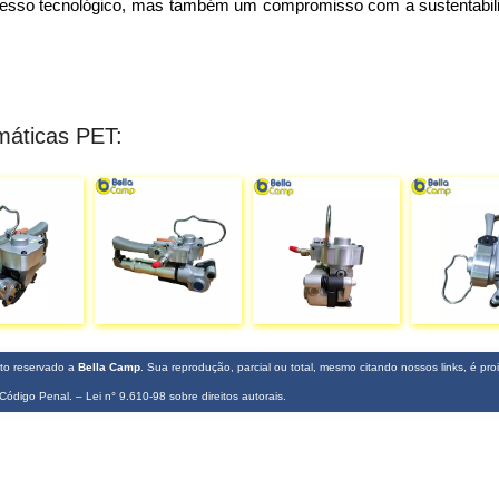
esso tecnológico, mas também um compromisso com a sustentabil
máticas PET:
eito reservado a
Bella Camp
. Sua reprodução, parcial ou total, mesmo citando nossos links, é pro
o Código Penal. –
Lei n° 9.610-98 sobre direitos autorais
.