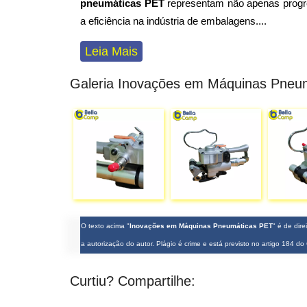
pneumáticas PET
representam não apenas progr
a eficiência na indústria de embalagens
...
.
Leia Mais
Galeria Inovações em Máquinas Pneu
O texto acima "
Inovações em Máquinas Pneumáticas PET
" é de dir
a autorização do autor. Plágio é crime e está previsto no artigo 184 d
Curtiu? Compartilhe: