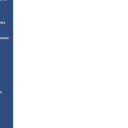
RIA
IONAIS
AS