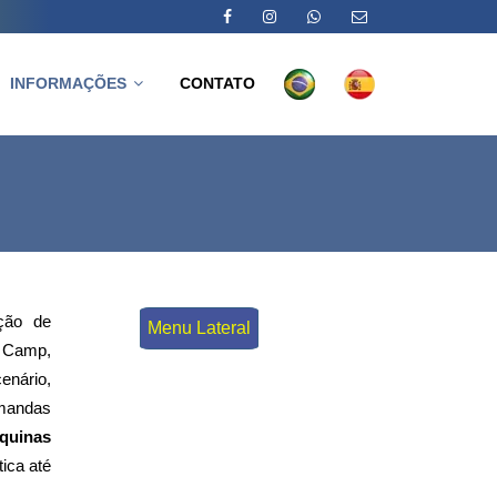
INFORMAÇÕES
CONTATO
ção de
Menu Lateral
a Camp,
nário,
emandas
quinas
ica até