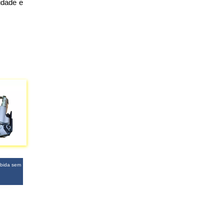
idade e
ibida sem