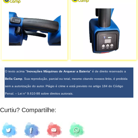
O texto acima "
Inovações Máquinas de Arquear a Bateria
" é de direito reservado a
Bella Camp
. Sua reprodução, parcial ou total, mesmo citando nossos links, é proibida
sem a autorização do autor. Plágio é crime e está previsto no artigo 184 do Código
Penal. –
Lei n° 9.610-98 sobre direitos autorais
.
Curtiu? Compartilhe: