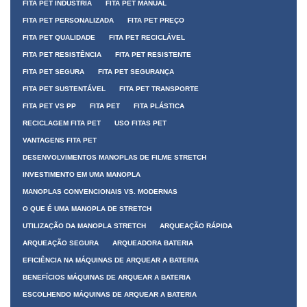
FITA PET INDÚSTRIA
FITA PET MANUAL
FITA PET PERSONALIZADA
FITA PET PREÇO
FITA PET QUALIDADE
FITA PET RECICLÁVEL
FITA PET RESISTÊNCIA
FITA PET RESISTENTE
FITA PET SEGURA
FITA PET SEGURANÇA
FITA PET SUSTENTÁVEL
FITA PET TRANSPORTE
FITA PET VS PP
FITA PET
FITA PLÁSTICA
RECICLAGEM FITA PET
USO FITAS PET
VANTAGENS FITA PET
DESENVOLVIMENTOS MANOPLAS DE FILME STRETCH
INVESTIMENTO EM UMA MANOPLA
MANOPLAS CONVENCIONAIS VS. MODERNAS
O QUE É UMA MANOPLA DE STRETCH
UTILIZAÇÃO DA MANOPLA STRETCH
ARQUEAÇÃO RÁPIDA
ARQUEAÇÃO SEGURA
ARQUEADORA BATERIA
EFICIÊNCIA NA MÁQUINAS DE ARQUEAR A BATERIA
BENEFÍCIOS MÁQUINAS DE ARQUEAR A BATERIA
ESCOLHENDO MÁQUINAS DE ARQUEAR A BATERIA