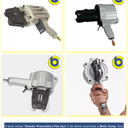
O texto acima "
Selador Pneumático Fita Aço
" é de direito reservado a
Bella Camp
. Sua