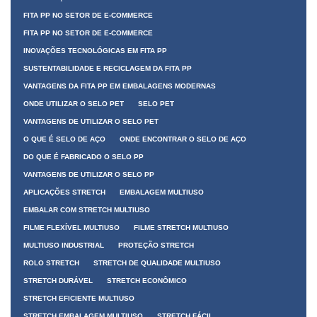
FITA PP NO SETOR DE E-COMMERCE
FITA PP NO SETOR DE E-COMMERCE
INOVAÇÕES TECNOLÓGICAS EM FITA PP
SUSTENTABILIDADE E RECICLAGEM DA FITA PP
VANTAGENS DA FITA PP EM EMBALAGENS MODERNAS
ONDE UTILIZAR O SELO PET
SELO PET
VANTAGENS DE UTILIZAR O SELO PET
O QUE É SELO DE AÇO
ONDE ENCONTRAR O SELO DE AÇO
DO QUE É FABRICADO O SELO PP
VANTAGENS DE UTILIZAR O SELO PP
APLICAÇÕES STRETCH
EMBALAGEM MULTIUSO
EMBALAR COM STRETCH MULTIUSO
FILME FLEXÍVEL MULTIUSO
FILME STRETCH MULTIUSO
MULTIUSO INDUSTRIAL
PROTEÇÃO STRETCH
ROLO STRETCH
STRETCH DE QUALIDADE MULTIUSO
STRETCH DURÁVEL
STRETCH ECONÔMICO
STRETCH EFICIENTE MULTIUSO
STRETCH EMBALAGEM MULTIUSO
STRETCH FÁCIL