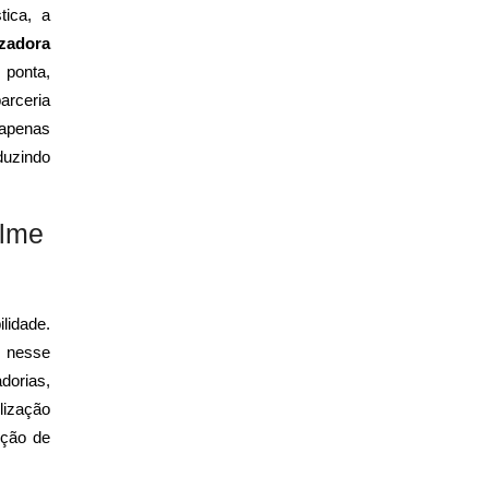
tica, a
izadora
ponta,
arceria
apenas
duzindo
ilme
ilidade.
o nesse
dorias,
lização
ução de