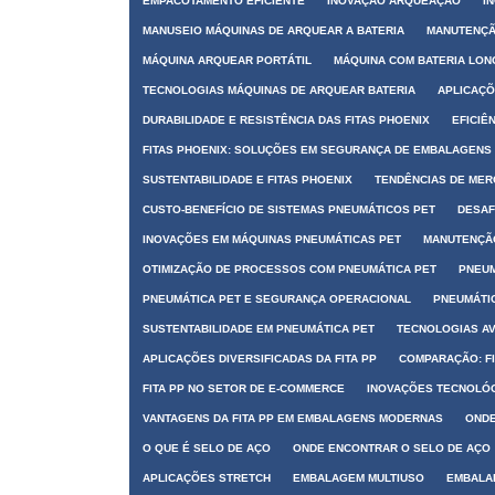
EMPACOTAMENTO EFICIENTE
INOVAÇÃO ARQUEAÇÃO
I
MANUSEIO MÁQUINAS DE ARQUEAR A BATERIA
MANUTENÇÃ
MÁQUINA ARQUEAR PORTÁTIL
MÁQUINA COM BATERIA LO
TECNOLOGIAS MÁQUINAS DE ARQUEAR BATERIA
APLICAÇÕ
DURABILIDADE E RESISTÊNCIA DAS FITAS PHOENIX
EFICIÊ
FITAS PHOENIX: SOLUÇÕES EM SEGURANÇA DE EMBALAGENS
SUSTENTABILIDADE E FITAS PHOENIX
TENDÊNCIAS DE MER
CUSTO-BENEFÍCIO DE SISTEMAS PNEUMÁTICOS PET
DESAF
INOVAÇÕES EM MÁQUINAS PNEUMÁTICAS PET
MANUTENÇÃO
OTIMIZAÇÃO DE PROCESSOS COM PNEUMÁTICA PET
PNEUM
PNEUMÁTICA PET E SEGURANÇA OPERACIONAL
PNEUMÁTIC
SUSTENTABILIDADE EM PNEUMÁTICA PET
TECNOLOGIAS A
APLICAÇÕES DIVERSIFICADAS DA FITA PP
COMPARAÇÃO: FI
FITA PP NO SETOR DE E-COMMERCE
INOVAÇÕES TECNOLÓG
VANTAGENS DA FITA PP EM EMBALAGENS MODERNAS
ONDE
O QUE É SELO DE AÇO
ONDE ENCONTRAR O SELO DE AÇO
APLICAÇÕES STRETCH
EMBALAGEM MULTIUSO
EMBALA