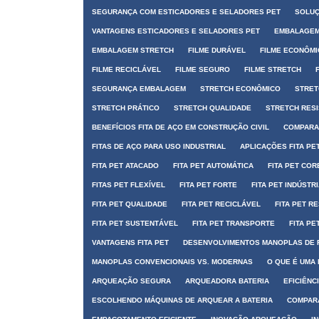
SEGURANÇA COM ESTICADORES E SELADORES PET
SOLUÇ
VANTAGENS ESTICADORES E SELADORES PET
EMBALAGEM
EMBALAGEM STRETCH
FILME DURÁVEL
FILME ECONÔM
FILME RECICLÁVEL
FILME SEGURO
FILME STRETCH
SEGURANÇA EMBALAGEM
STRETCH ECONÔMICO
STRET
STRETCH PRÁTICO
STRETCH QUALIDADE
STRETCH RES
BENEFÍCIOS FITA DE AÇO EM CONSTRUÇÃO CIVIL
COMPARAÇ
FITAS DE AÇO PARA USO INDUSTRIAL
APLICAÇÕES FITA PE
FITA PET ATACADO
FITA PET AUTOMÁTICA
FITA PET COR
FITAS PET FLEXÍVEL
FITA PET FORTE
FITA PET INDÚSTR
FITA PET QUALIDADE
FITA PET RECICLÁVEL
FITA PET R
FITA PET SUSTENTÁVEL
FITA PET TRANSPORTE
FITA PE
VANTAGENS FITA PET
DESENVOLVIMENTOS MANOPLAS DE 
MANOPLAS CONVENCIONAIS VS. MODERNAS
O QUE É UMA
ARQUEAÇÃO SEGURA
ARQUEADORA BATERIA
EFICIÊNC
ESCOLHENDO MÁQUINAS DE ARQUEAR A BATERIA
COMPARA