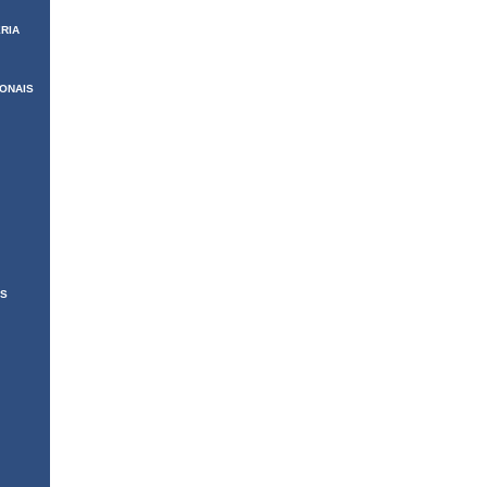
RIA
IONAIS
AS