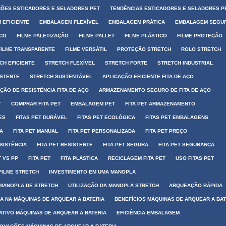
ÕES ESTICADORES E SELADORES PET
TENDÊNCIAS ESTICADORES E SELADORES P
 EFICIENTE
EMBALAGEM FLEXÍVEL
EMBALAGEM PRÁTICA
EMBALAGEM SEGU
ICO
FILME PALETIZAÇÃO
FILME PALLET
FILME PLÁSTICO
FILME PROTEÇÃO
FILME TRANSPARENTE
FILME VERSÁTIL
PROTEÇÃO STRETCH
ROLO STRETCH
CH EFICIENTE
STRETCH FLEXÍVEL
STRETCH FORTE
STRETCH INDUSTRIAL
ISTENTE
STRETCH SUSTENTÁVEL
APLICAÇÃO EFICIENTE FITA DE AÇO
ÃO DE RESISTÊNCIA FITA DE AÇO
ARMAZENAMENTO SEGURO DE FITA DE AÇO
T
COMPRAR FITA PET
EMBALAGEM PET
FITA PET ARMAZENAMENTO
ES
FITAS PET DURÁVEL
FITAS PET ECOLÓGICA
FITAS PET EMBALAGENS
IA
FITA PET MANUAL
FITA PET PERSONALIZADA
FITA PET PREÇO
ESISTÊNCIA
FITA PET RESISTENTE
FITA PET SEGURA
FITA PET SEGURANÇA
T VS PP
FITA PET
FITA PLÁSTICA
RECICLAGEM FITA PET
USO FITAS PET
FILME STRETCH
INVESTIMENTO EM UMA MANOPLA
 MANOPLA DE STRETCH
UTILIZAÇÃO DA MANOPLA STRETCH
ARQUEAÇÃO RÁPIDA
IA NA MÁQUINAS DE ARQUEAR A BATERIA
BENEFÍCIOS MÁQUINAS DE ARQUEAR A BAT
TIVO MÁQUINAS DE ARQUEAR A BATERIA
EFICIÊNCIA EMBALAGEM