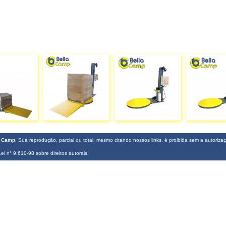
a Camp
. Sua reprodução, parcial ou total, mesmo citando nossos links, é proibida sem a autoriza
Lei n° 9.610-98 sobre direitos autorais
.