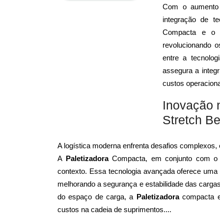
Com o aumento da
integração de t
Compacta e o 
revolucionando 
entre a tecnolo
assegura a integ
custos operaciona
Inovação 
Stretch B
A logística moderna enfrenta desafios complexos, e
A
Paletizadora
Compacta, em conjunto com o Fi
contexto. Essa tecnologia avançada oferece uma
melhorando a segurança e estabilidade das cargas 
do espaço de carga, a
Paletizadora
compacta e 
custos na cadeia de suprimentos
...
.