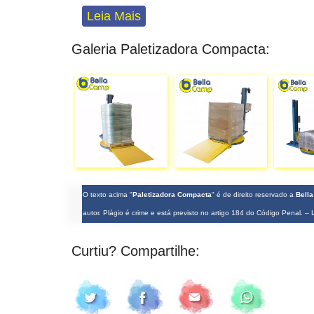
Leia Mais
Galeria Paletizadora Compacta:
O texto acima "
Paletizadora Compacta
" é de direito reservado a
Bell
autor. Plágio é crime e está previsto no artigo 184 do Código Penal. –
Curtiu? Compartilhe: