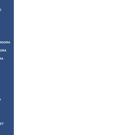
E
ZADORA
DORA
RA
A
ET