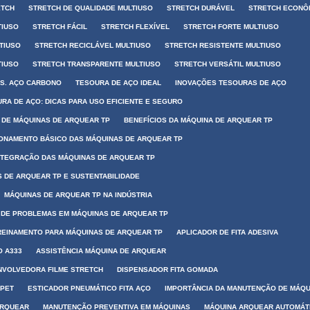
ETCH
STRETCH DE QUALIDADE MULTIUSO
STRETCH DURÁVEL
STRETCH ECONÔ
TIUSO
STRETCH FÁCIL
STRETCH FLEXÍVEL
STRETCH FORTE MULTIUSO
TIUSO
STRETCH RECICLÁVEL MULTIUSO
STRETCH RESISTENTE MULTIUSO
TIUSO
STRETCH TRANSPARENTE MULTIUSO
STRETCH VERSÁTIL MULTIUSO
VS. AÇO CARBONO
TESOURA DE AÇO IDEAL
INOVAÇÕES TESOURAS DE AÇO
RA DE AÇO: DICAS PARA USO EFICIENTE E SEGURO
 DE MÁQUINAS DE ARQUEAR TP
BENEFÍCIOS DA MÁQUINA DE ARQUEAR TP
ONAMENTO BÁSICO DAS MÁQUINAS DE ARQUEAR TP
NTEGRAÇÃO DAS MÁQUINAS DE ARQUEAR TP
 DE ARQUEAR TP E SUSTENTABILIDADE
MÁQUINAS DE ARQUEAR TP NA INDÚSTRIA
DE PROBLEMAS EM MÁQUINAS DE ARQUEAR TP
REINAMENTO PARA MÁQUINAS DE ARQUEAR TP
APLICADOR DE FITA ADESIVA
O A333
ASSISTÊNCIA MÁQUINA DE ARQUEAR
NVOLVEDORA FILME STRETCH
DISPENSADOR FITA GOMADA
 PET
ESTICADOR PNEUMÁTICO FITA AÇO
IMPORTÂNCIA DA MANUTENÇÃO DE MÁQU
ARQUEAR
MANUTENÇÃO PREVENTIVA EM MÁQUINAS
MÁQUINA ARQUEAR AUTOMÁT