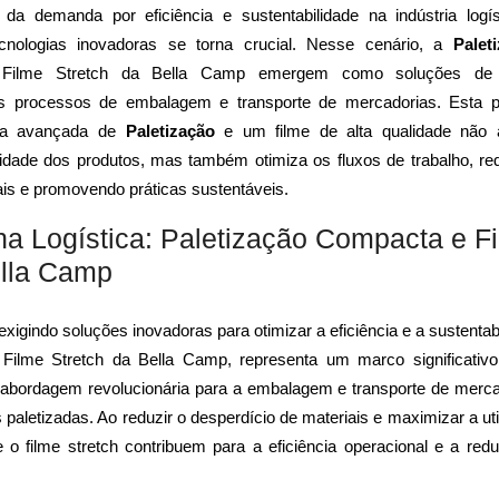
 demanda por eficiência e sustentabilidade na indústria logís
ecnologias inovadoras se torna crucial. Nesse cenário, a
Palet
Filme Stretch da Bella Camp emergem como soluções de 
os processos de embalagem e transporte de mercadorias. Esta p
gia avançada de
Paletização
e um filme de alta qualidade não 
ridade dos produtos, mas também otimiza os fluxos de trabalho, re
is e promovendo práticas sustentáveis.
na Logística: Paletização Compacta e F
ella Camp
xigindo soluções inovadoras para otimizar a eficiência e a sustentab
lme Stretch da Bella Camp, representa um marco significativ
 abordagem revolucionária para a embalagem e transporte de merca
paletizadas. Ao reduzir o desperdício de materiais e maximizar a uti
o filme stretch contribuem para a eficiência operacional e a red