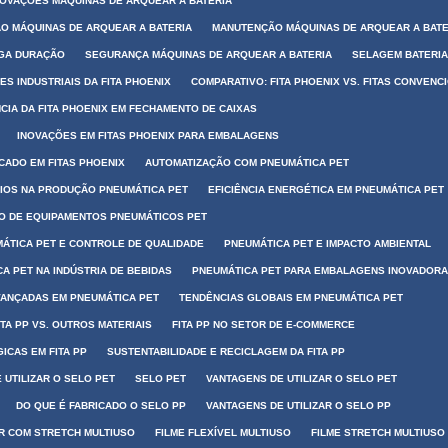
NOVAÇÕES MÁQUINAS DE ARQUEAR A BATERIA
O MÁQUINAS DE ARQUEAR A BATERIA
MANUTENÇÃO MÁQUINAS DE ARQUEAR A BATE
NGA DURAÇÃO
SEGURANÇA MÁQUINAS DE ARQUEAR A BATERIA
SELAGEM BATERIA
ES INDUSTRIAIS DA FITA PHOENIX
COMPARATIVO: FITA PHOENIX VS. FITAS CONVENC
NCIA DA FITA PHOENIX EM FECHAMENTO DE CAIXAS
INOVAÇÕES EM FITAS PHOENIX PARA EMBALAGENS
CADO EM FITAS PHOENIX
AUTOMATIZAÇÃO COM PNEUMÁTICA PET
IOS NA PRODUÇÃO PNEUMÁTICA PET
EFICIÊNCIA ENERGÉTICA EM PNEUMÁTICA PET
 DE EQUIPAMENTOS PNEUMÁTICOS PET
ÁTICA PET E CONTROLE DE QUALIDADE
PNEUMÁTICA PET E IMPACTO AMBIENTAL
A PET NA INDÚSTRIA DE BEBIDAS
PNEUMÁTICA PET PARA EMBALAGENS INOVADOR
VANÇADAS EM PNEUMÁTICA PET
TENDÊNCIAS GLOBAIS EM PNEUMÁTICA PET
TA PP VS. OUTROS MATERIAIS
FITA PP NO SETOR DE E-COMMERCE
ICAS EM FITA PP
SUSTENTABILIDADE E RECICLAGEM DA FITA PP
 UTILIZAR O SELO PET
SELO PET
VANTAGENS DE UTILIZAR O SELO PET
DO QUE É FABRICADO O SELO PP
VANTAGENS DE UTILIZAR O SELO PP
R COM STRETCH MULTIUSO
FILME FLEXÍVEL MULTIUSO
FILME STRETCH MULTIUSO