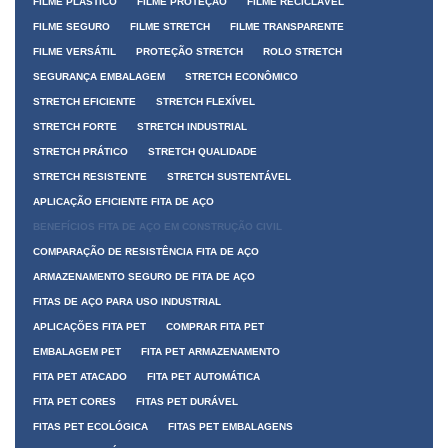
FILME PLÁSTICO
FILME PROTEÇÃO
FILME RECICLÁVEL
FILME SEGURO
FILME STRETCH
FILME TRANSPARENTE
FILME VERSÁTIL
PROTEÇÃO STRETCH
ROLO STRETCH
SEGURANÇA EMBALAGEM
STRETCH ECONÔMICO
STRETCH EFICIENTE
STRETCH FLEXÍVEL
STRETCH FORTE
STRETCH INDUSTRIAL
STRETCH PRÁTICO
STRETCH QUALIDADE
STRETCH RESISTENTE
STRETCH SUSTENTÁVEL
APLICAÇÃO EFICIENTE FITA DE AÇO
BENEFÍCIOS FITA DE AÇO EM CONSTRUÇÃO CIVIL
COMPARAÇÃO DE RESISTÊNCIA FITA DE AÇO
ARMAZENAMENTO SEGURO DE FITA DE AÇO
FITAS DE AÇO PARA USO INDUSTRIAL
APLICAÇÕES FITA PET
COMPRAR FITA PET
EMBALAGEM PET
FITA PET ARMAZENAMENTO
FITA PET ATACADO
FITA PET AUTOMÁTICA
FITA PET CORES
FITAS PET DURÁVEL
FITAS PET ECOLÓGICA
FITAS PET EMBALAGENS