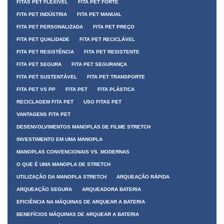
FITAS PET FLEXÍVEL
FITA PET FORTE
FITA PET INDÚSTRIA
FITA PET MANUAL
FITA PET PERSONALIZADA
FITA PET PREÇO
FITA PET QUALIDADE
FITA PET RECICLÁVEL
FITA PET RESISTÊNCIA
FITA PET RESISTENTE
FITA PET SEGURA
FITA PET SEGURANÇA
FITA PET SUSTENTÁVEL
FITA PET TRANSPORTE
FITA PET VS PP
FITA PET
FITA PLÁSTICA
RECICLAGEM FITA PET
USO FITAS PET
VANTAGENS FITA PET
DESENVOLVIMENTOS MANOPLAS DE FILME STRETCH
INVESTIMENTO EM UMA MANOPLA
MANOPLAS CONVENCIONAIS VS. MODERNAS
O QUE É UMA MANOPLA DE STRETCH
UTILIZAÇÃO DA MANOPLA STRETCH
ARQUEAÇÃO RÁPIDA
ARQUEAÇÃO SEGURA
ARQUEADORA BATERIA
EFICIÊNCIA NA MÁQUINAS DE ARQUEAR A BATERIA
BENEFÍCIOS MÁQUINAS DE ARQUEAR A BATERIA