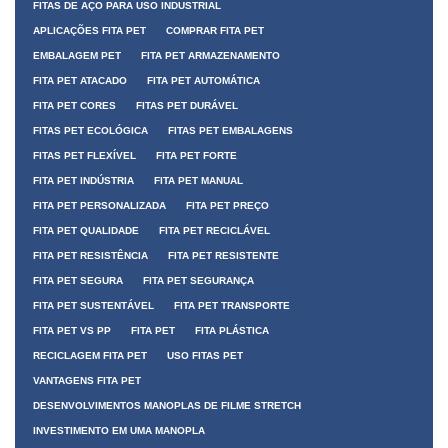
FITAS DE AÇO PARA USO INDUSTRIAL
APLICAÇÕES FITA PET
COMPRAR FITA PET
EMBALAGEM PET
FITA PET ARMAZENAMENTO
FITA PET ATACADO
FITA PET AUTOMÁTICA
FITA PET CORES
FITAS PET DURÁVEL
FITAS PET ECOLÓGICA
FITAS PET EMBALAGENS
FITAS PET FLEXÍVEL
FITA PET FORTE
FITA PET INDÚSTRIA
FITA PET MANUAL
FITA PET PERSONALIZADA
FITA PET PREÇO
FITA PET QUALIDADE
FITA PET RECICLÁVEL
FITA PET RESISTÊNCIA
FITA PET RESISTENTE
FITA PET SEGURA
FITA PET SEGURANÇA
FITA PET SUSTENTÁVEL
FITA PET TRANSPORTE
FITA PET VS PP
FITA PET
FITA PLÁSTICA
RECICLAGEM FITA PET
USO FITAS PET
VANTAGENS FITA PET
DESENVOLVIMENTOS MANOPLAS DE FILME STRETCH
INVESTIMENTO EM UMA MANOPLA