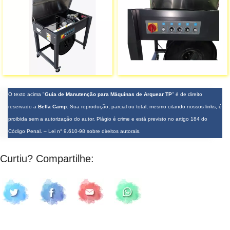
O texto acima "
Guia de Manutenção para Máquinas de Arquear TP
" é de direito
reservado a
Bella Camp
. Sua reprodução, parcial ou total, mesmo citando nossos links, é
proibida sem a autorização do autor. Plágio é crime e está previsto no artigo 184 do
Código Penal. –
Lei n° 9.610-98 sobre direitos autorais
.
Curtiu? Compartilhe: