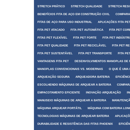
STRETCH PRÁTICO
STRETCH QUALIDADE
STRETCH RES
BENEFÍCIOS FITA DE AÇO EM CONSTRUÇÃO CIVIL
COMPARAÇ
FITAS DE AÇO PARA USO INDUSTRIAL
APLICAÇÕES FITA PE
FITA PET ATACADO
FITA PET AUTOMÁTICA
FITA PET COR
FITAS PET FLEXÍVEL
FITA PET FORTE
FITA PET INDÚSTR
FITA PET QUALIDADE
FITA PET RECICLÁVEL
FITA PET R
FITA PET SUSTENTÁVEL
FITA PET TRANSPORTE
FITA PE
VANTAGENS FITA PET
DESENVOLVIMENTOS MANOPLAS DE 
MANOPLAS CONVENCIONAIS VS. MODERNAS
O QUE É UMA
ARQUEAÇÃO SEGURA
ARQUEADORA BATERIA
EFICIÊNC
ESCOLHENDO MÁQUINAS DE ARQUEAR A BATERIA
COMPARA
EMPACOTAMENTO EFICIENTE
INOVAÇÃO ARQUEAÇÃO
I
MANUSEIO MÁQUINAS DE ARQUEAR A BATERIA
MANUTENÇÃ
MÁQUINA ARQUEAR PORTÁTIL
MÁQUINA COM BATERIA LO
TECNOLOGIAS MÁQUINAS DE ARQUEAR BATERIA
APLICAÇÕ
DURABILIDADE E RESISTÊNCIA DAS FITAS PHOENIX
EFICIÊ