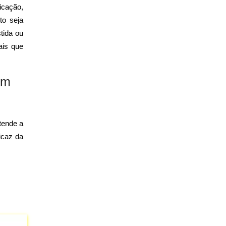
icação,
to seja
stida ou
ais que
em
tende a
icaz da
.