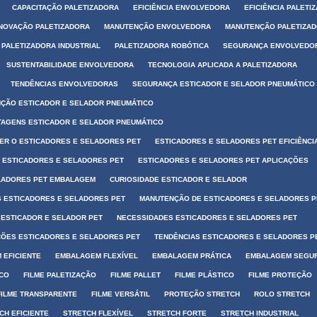
CAPACITAÇÃO PALETIZADORA
EFICIÊNCIA ENVOLVEDORA
EFICIÊNCIA PALETI
INOVAÇÃO PALETIZADORA
MANUTENÇÃO ENVOLVEDORA
MANUTENÇÃO PALETIZA
PALETIZADORA INDUSTRIAL
PALETIZADORA ROBÓTICA
SEGURANÇA ENVOLVEDO
SUSTENTABILIDADE ENVOLVEDORA
TECNOLOGIA APLICADA A PALETIZADORA
TENDÊNCIAS ENVOLVEDORAS
SEGURANÇA ESTICADOR E SELADOR PNEUMÁTICO
ÇÃO ESTICADOR E SELADOR PNEUMÁTICO
TAGENS ESTICADOR E SELADOR PNEUMÁTICO
ER O ESTICADORES E SELADORES PET
ESTICADORES E SELADORES PET EFICIÊNCI
S ESTICADORES E SELADORES PET
ESTICADORES E SELADORES PET APLICAÇÕES
LADORES PET EMBALAGEM
CURIOSIDADE ESTICADOR E SELADOR
 ESTICADORES E SELADORES PET
MANUTENÇÃO DE ESTICADORES E SELADORES P
 ESTICADOR E SELADOR PET
NECESSIDADES ESTICADORES E SELADORES PET
ÕES ESTICADORES E SELADORES PET
TENDÊNCIAS ESTICADORES E SELADORES P
 EFICIENTE
EMBALAGEM FLEXÍVEL
EMBALAGEM PRÁTICA
EMBALAGEM SEGU
ICO
FILME PALETIZAÇÃO
FILME PALLET
FILME PLÁSTICO
FILME PROTEÇÃO
FILME TRANSPARENTE
FILME VERSÁTIL
PROTEÇÃO STRETCH
ROLO STRETCH
CH EFICIENTE
STRETCH FLEXÍVEL
STRETCH FORTE
STRETCH INDUSTRIAL