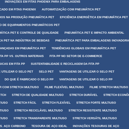
INOVAÇÕES EM FITAS PHOENIX PARA EMBALAGENS
CADO EM FITAS PHOENIX
AUTOMATIZAÇÃO COM PNEUMÁTICA PET
IOS NA PRODUÇÃO PNEUMÁTICA PET
EFICIÊNCIA ENERGÉTICA EM PNEUMÁTICA PET
 DE EQUIPAMENTOS PNEUMÁTICOS PET
ÁTICA PET E CONTROLE DE QUALIDADE
PNEUMÁTICA PET E IMPACTO AMBIENTAL
A PET NA INDÚSTRIA DE BEBIDAS
PNEUMÁTICA PET PARA EMBALAGENS INOVADOR
VANÇADAS EM PNEUMÁTICA PET
TENDÊNCIAS GLOBAIS EM PNEUMÁTICA PET
TA PP VS. OUTROS MATERIAIS
FITA PP NO SETOR DE E-COMMERCE
ICAS EM FITA PP
SUSTENTABILIDADE E RECICLAGEM DA FITA PP
 UTILIZAR O SELO PET
SELO PET
VANTAGENS DE UTILIZAR O SELO PET
DO QUE É FABRICADO O SELO PP
VANTAGENS DE UTILIZAR O SELO PP
R COM STRETCH MULTIUSO
FILME FLEXÍVEL MULTIUSO
FILME STRETCH MULTIUSO
ETCH
STRETCH DE QUALIDADE MULTIUSO
STRETCH DURÁVEL
STRETCH ECONÔ
TIUSO
STRETCH FÁCIL
STRETCH FLEXÍVEL
STRETCH FORTE MULTIUSO
TIUSO
STRETCH RECICLÁVEL MULTIUSO
STRETCH RESISTENTE MULTIUSO
TIUSO
STRETCH TRANSPARENTE MULTIUSO
STRETCH VERSÁTIL MULTIUSO
VS. AÇO CARBONO
TESOURA DE AÇO IDEAL
INOVAÇÕES TESOURAS DE AÇO