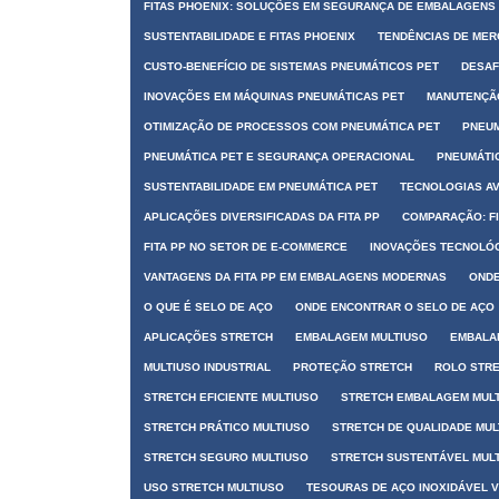
FITAS PHOENIX: SOLUÇÕES EM SEGURANÇA DE EMBALAGENS
SUSTENTABILIDADE E FITAS PHOENIX
TENDÊNCIAS DE MER
CUSTO-BENEFÍCIO DE SISTEMAS PNEUMÁTICOS PET
DESAF
INOVAÇÕES EM MÁQUINAS PNEUMÁTICAS PET
MANUTENÇÃO
OTIMIZAÇÃO DE PROCESSOS COM PNEUMÁTICA PET
PNEUM
PNEUMÁTICA PET E SEGURANÇA OPERACIONAL
PNEUMÁTIC
SUSTENTABILIDADE EM PNEUMÁTICA PET
TECNOLOGIAS A
APLICAÇÕES DIVERSIFICADAS DA FITA PP
COMPARAÇÃO: FI
FITA PP NO SETOR DE E-COMMERCE
INOVAÇÕES TECNOLÓG
VANTAGENS DA FITA PP EM EMBALAGENS MODERNAS
ONDE
O QUE É SELO DE AÇO
ONDE ENCONTRAR O SELO DE AÇO
APLICAÇÕES STRETCH
EMBALAGEM MULTIUSO
EMBALA
MULTIUSO INDUSTRIAL
PROTEÇÃO STRETCH
ROLO STR
STRETCH EFICIENTE MULTIUSO
STRETCH EMBALAGEM MUL
STRETCH PRÁTICO MULTIUSO
STRETCH DE QUALIDADE MUL
STRETCH SEGURO MULTIUSO
STRETCH SUSTENTÁVEL MUL
USO STRETCH MULTIUSO
TESOURAS DE AÇO INOXIDÁVEL 