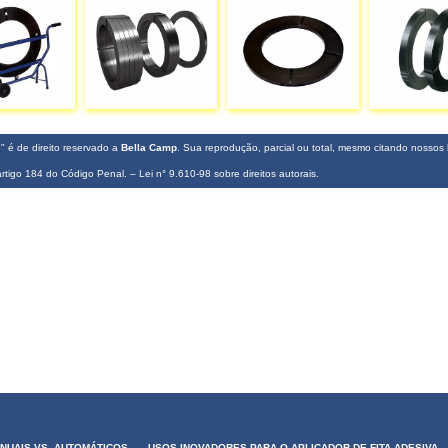
s
" é de direito reservado a
Bella Camp
. Sua reprodução, parcial ou total, mesmo citando nossos l
 artigo 184 do Código Penal. –
Lei n° 9.610-98 sobre direitos autorais
.
ANUAIS VS. AUTOMÁTICOS
USOS INOVADORES PARA O APLICADOR DE FITA ADESIVA