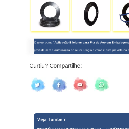
O texto acima "
Aplicação Eficiente para Fita de Aço em Embalagen
proibida sem a autorização do autor. Plágio é crime e está previsto no
Curtiu? Compartilhe:
Veja Também
INOVAÇÕES EM APLICADORES DE STRETCH
EFICIÊNCIA: M