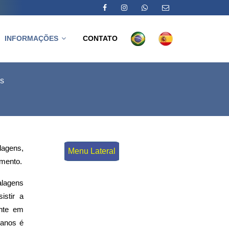
INFORMAÇÕES
CONTATO
ns
lagens,
Menu Lateral
amento.
lagens
istir a
ente em
danos é