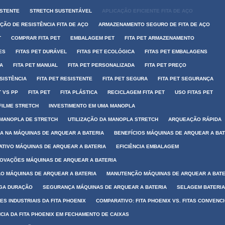
ISTENTE
STRETCH SUSTENTÁVEL
APLICAÇÃO EFICIENTE FITA DE AÇO
ÃO DE RESISTÊNCIA FITA DE AÇO
ARMAZENAMENTO SEGURO DE FITA DE AÇO
T
COMPRAR FITA PET
EMBALAGEM PET
FITA PET ARMAZENAMENTO
ES
FITAS PET DURÁVEL
FITAS PET ECOLÓGICA
FITAS PET EMBALAGENS
IA
FITA PET MANUAL
FITA PET PERSONALIZADA
FITA PET PREÇO
ESISTÊNCIA
FITA PET RESISTENTE
FITA PET SEGURA
FITA PET SEGURANÇA
T VS PP
FITA PET
FITA PLÁSTICA
RECICLAGEM FITA PET
USO FITAS PET
FILME STRETCH
INVESTIMENTO EM UMA MANOPLA
 MANOPLA DE STRETCH
UTILIZAÇÃO DA MANOPLA STRETCH
ARQUEAÇÃO RÁPIDA
IA NA MÁQUINAS DE ARQUEAR A BATERIA
BENEFÍCIOS MÁQUINAS DE ARQUEAR A BAT
TIVO MÁQUINAS DE ARQUEAR A BATERIA
EFICIÊNCIA EMBALAGEM
NOVAÇÕES MÁQUINAS DE ARQUEAR A BATERIA
O MÁQUINAS DE ARQUEAR A BATERIA
MANUTENÇÃO MÁQUINAS DE ARQUEAR A BATE
NGA DURAÇÃO
SEGURANÇA MÁQUINAS DE ARQUEAR A BATERIA
SELAGEM BATERIA
ES INDUSTRIAIS DA FITA PHOENIX
COMPARATIVO: FITA PHOENIX VS. FITAS CONVENC
NCIA DA FITA PHOENIX EM FECHAMENTO DE CAIXAS