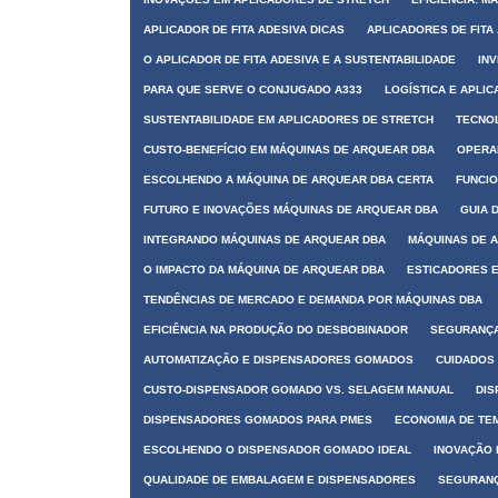
APLICADOR DE FITA ADESIVA DICAS
APLICADORES DE FITA
O APLICADOR DE FITA ADESIVA E A SUSTENTABILIDADE
IN
PARA QUE SERVE O CONJUGADO A333
LOGÍSTICA E APLI
SUSTENTABILIDADE EM APLICADORES DE STRETCH
TECNOL
CUSTO-BENEFÍCIO EM MÁQUINAS DE ARQUEAR DBA
OPERA
ESCOLHENDO A MÁQUINA DE ARQUEAR DBA CERTA
FUNCIO
FUTURO E INOVAÇÕES MÁQUINAS DE ARQUEAR DBA
GUIA 
INTEGRANDO MÁQUINAS DE ARQUEAR DBA
MÁQUINAS DE 
O IMPACTO DA MÁQUINA DE ARQUEAR DBA
ESTICADORES 
TENDÊNCIAS DE MERCADO E DEMANDA POR MÁQUINAS DBA
EFICIÊNCIA NA PRODUÇÃO DO DESBOBINADOR
SEGURANÇA
AUTOMATIZAÇÃO E DISPENSADORES GOMADOS
CUIDADOS
CUSTO-DISPENSADOR GOMADO VS. SELAGEM MANUAL
DIS
DISPENSADORES GOMADOS PARA PMES
ECONOMIA DE TE
ESCOLHENDO O DISPENSADOR GOMADO IDEAL
INOVAÇÃO
QUALIDADE DE EMBALAGEM E DISPENSADORES
SEGURANÇ