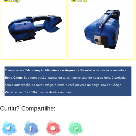
O texto acima "
Manutenção Máquinas de Arquear a Bateria
" é de direito reservado a
Bella Camp
. Sua reprodução, parcial ou total, mesmo citando nossos links, é proibida
sem a autorização do autor. Plágio é crime e está previsto no artigo 184 do Código
Penal. –
Lei n° 9.610-98 sobre direitos autorais
.
Curtiu? Compartilhe: